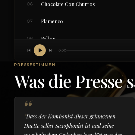
Chocolate Con Churros
06
Flamenco
07
Balkan
08
0:00
Wolke
09
PRESSESTIMMEN
Was die Presse s
Dass der Komponist dieser gelungenen
Duette selbst Saxophonist ist und seine