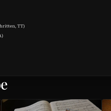
ritten, TT)
A)
be