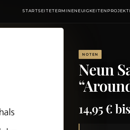
STARTSEITE
TERMINE
NEUIGKEITEN
PROJEKT
NOTEN
Neun S
“Around
14,95 € bi