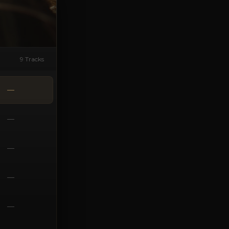
9 Tracks
—
—
—
—
—