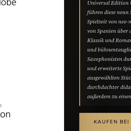
Universal Edition
führen diese neun
Spielzeit von neo-
von Spanien über 
Klassik und Romant
und bühnentauglich
Saxophonisten durc
und erweiterte Sp
ausgewählten Stüc
durchdachter dida
außerdem zu einem
KAUFEN BEI