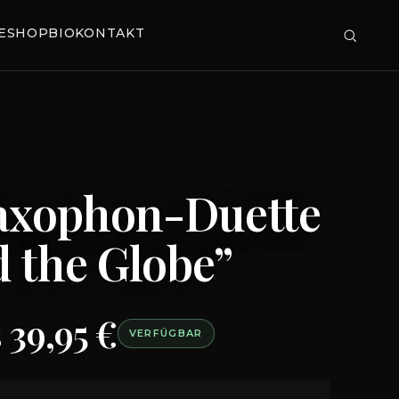
E
SHOP
BIO
KONTAKT
axophon-Duette
 the Globe”
s 39,95 €
VERFÜGBAR