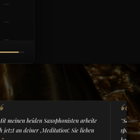
—
—
—
—
Mit meinen beiden Saxophonisten arbeite
Sehr am
h jetzt an deiner ‚Meditation‘. Sie lieben
spielen