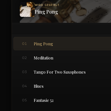
WIRD GESPIELT
Ping Pong
Ping Pong
01
Meditation
02
Tango For Two Saxophones
03
Blues
04
Fantasie 52
05