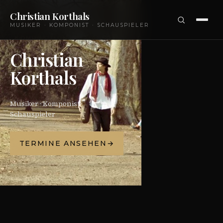
Christian Korthals
MUSIKER · KOMPONIST · SCHAUSPIELER
SAXOPHON · PIANO · GESANG
· KOMPOSITION · SCHAUSPIEL
Christian
Korthals
Musiker · Komponist ·
Schauspieler
TERMINE ANSEHEN
→